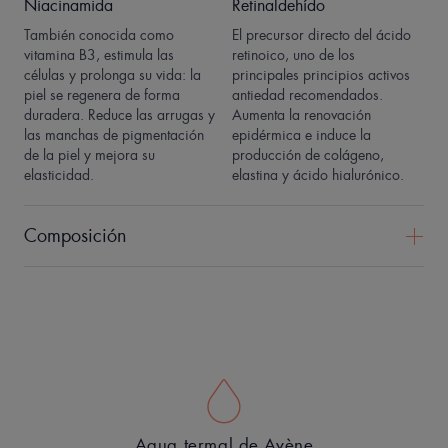
Niacinamida
Retinaldehído
También conocida como
El precursor directo del ácido
vitamina B3, estimula las
retinoico, uno de los
células y prolonga su vida: la
principales principios activos
piel se regenera de forma
antiedad recomendados.
duradera. Reduce las arrugas y
Aumenta la renovación
las manchas de pigmentación
epidérmica e induce la
de la piel y mejora su
producción de colágeno,
elasticidad.
elastina y ácido hialurónico.
Composición
Agua termal de Avène