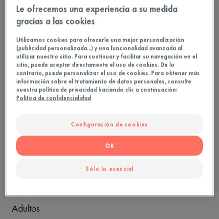
Le ofrecemos una experiencia a su medida
gracias a las cookies
Actúa sobre la causa del envejecimiento*
Utilizamos cookies para ofrecerle una mejor personalización
(publicidad personalizada...) y una funcionalidad avanzada al
*Prueba in vitro
utilizar nuestro sitio. Para continuar y facilitar su navegación en el
sitio, puede aceptar directamente el uso de cookies. De lo
contrario, puede personalizar el uso de cookies. Para obtener más
Alisa
información sobre el tratamiento de datos personales, consulte
nuestra política de privacidad haciendo clic a continuación:
Reafirma
Política de confidencialidad
Regenera
Ingredientes 97 % naturales
Configuración de cookies
OK
40
Tarro de bomba
Sólo lo esencial
Ideal para
Adultos