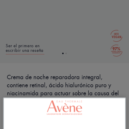
Ser el primero en
escribir una reseña
Crema de noche reparadora integral,
contiene retinal, ácido hialurónico puro y
niacinamida para actuar sobre la causa del
envejecimiento*. Piel más firme, menos
arrugas.
*Prueba in vitro, gracias a la niacinamida.