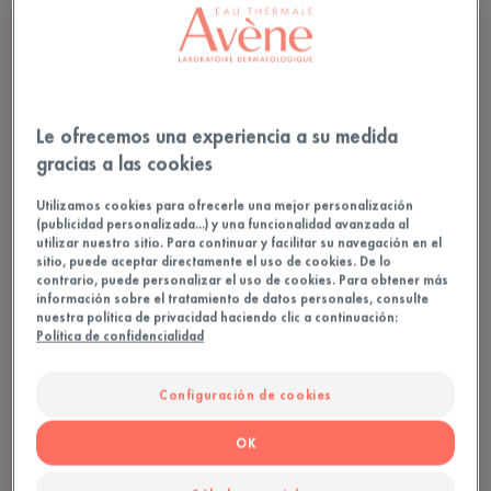
Hidrata, nutre y calma.
40
Tubo
Le ofrecemos una experiencia a su medida
gracias a las cookies
Ideal para
Utilizamos cookies para ofrecerle una mejor personalización
Adolescentes - Adultos
(publicidad personalizada...) y una funcionalidad avanzada al
utilizar nuestro sitio. Para continuar y facilitar su navegación en el
sitio, puede aceptar directamente el uso de cookies. De lo
contrario, puede personalizar el uso de cookies. Para obtener más
Tipo de piel
información sobre el tratamiento de datos personales, consulte
nuestra política de privacidad haciendo clic a continuación:
Piel con imperfecciones - Piel propensa a
Política de confidencialidad
irritaciones
Configuración de cookies
Necesidades
OK
Comodidad - Nutrición