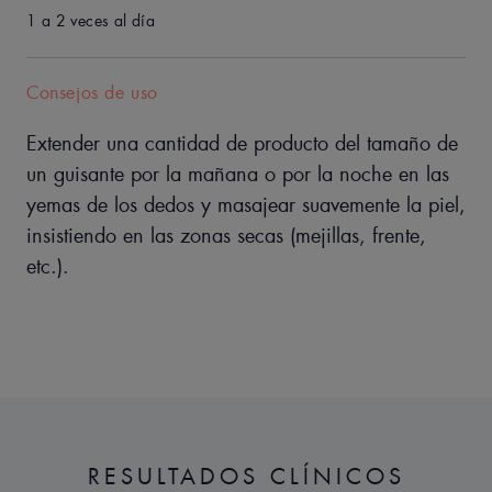
Beneficios
1 a 2 veces al día
• RENUEVA LOS LÍPIDOS: para compensar los efectos desecantes
de los tratamientos médicos.
• NUTRE: restablece el bienestar de la piel.
Consejos de uso
• CALMA: alivia las pieles frágiles.
Extender una cantidad de producto del tamaño de
un guisante por la mañana o por la noche en las
yemas de los dedos y masajear suavemente la piel,
TEXTURA
insistiendo en las zonas secas (mejillas, frente,
etc.).
Beneficios de la textura
Una textura cremosa y no grasa que deja la piel suave y
confortable.
Aroma del contenido
Perfume fresco y sutil
RESULTADOS CLÍNICOS