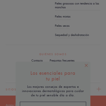
Pieles grasosas con tendencia a las
manchas
Pieles mixtas
Pieles secas
Sequedad y deshidratación
QUIÉNES SOMOS
Contacto
Preguntas frecuentes
Los esenciales para
tu piel
Los mejores consejos de expertos e
SITIOS WEB DEL GRUPO PIERRE FABRE
innovaciones dermatológicas para cuidar
de tu piel sensible día a día.
Avisos legales
Política de privacidad