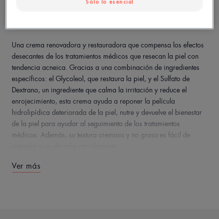
Sólo lo esencial
Fabricado en Francia
Una crema renovadora y restauradora que compensa los efectos
desecantes de los tratamientos médicos que resecan la piel con
tendencia acneica. Gracias a una combinación de ingredientes
específicos: el Glycoleol, que restaura la piel, y el Sulfato de
Dextrano, un ingrediente que calma la irritación y reduce el
enrojecimiento, esta crema ayuda a reponer la película
hidrolipídica deteriorada de la piel, nutre y devuelve el bienestar
de la piel para ayudar al seguimiento de los tratamientos
médicos. Además, su textura cremosa y no grasa es fácil de
extender y se absorbe rápidamente.
Ver más
EN PALABRAS DE NUESTRO EXPERTO