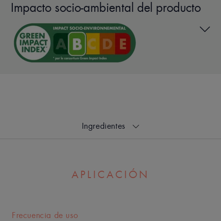
Impacto socio-ambiental del producto
Un producto restaurador de lípidos y
suavizante que proporciona bienestar
y alivio, y ayuda a defender la piel
debilitada durante los tratamientos
médicos antiacné.
ingredientes
APLICACIÓN
Ventaja
Cuidado de la piel que renueva y calma la piel dañada por los
tratamientos médicos desecantes.
Frecuencia de uso