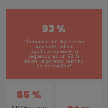
93 %
Cleanance HYDRA Crema
calmante reduce
significativamente la
sequedad en un 93 %
desde la primera semana
de aplicación¹
85 %
El 85 % de los usuarios