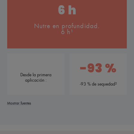
6 h
Nutre en profundidad.
6 h¹
-93 %
Desde la primera
aplicación :
-93 % de sequedad²
Mostrar fuentes