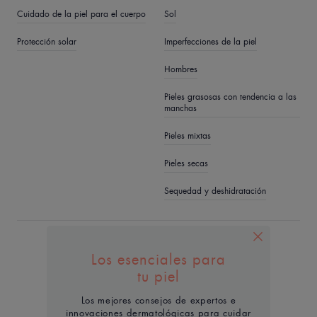
Cuidado de la piel para el cuerpo
Sol
Protección solar
Imperfecciones de la piel
Hombres
Pieles grasosas con tendencia a las
manchas
Pieles mixtas
Pieles secas
Sequedad y deshidratación
QUIÉNES SOMOS
Los esenciales para
Contacto
Preguntas frecuentes
tu piel
Los mejores consejos de expertos e
innovaciones dermatológicas para cuidar