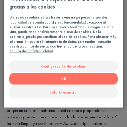
gracias a las cookies
4
Palo
Utilizamos cookies para ofrecerle una mejor personalización
(publicidad personalizada...) y una funcionalidad avanzada al
utilizar nuestro sitio. Para continuar y facilitar su navegación en el
sitio, puede aceptar directamente el uso de cookies. De lo
Ideal para
contrario, puede personalizar el uso de cookies. Para obtener más
información sobre el tratamiento de datos personales, consulte
Familia
nuestra política de privacidad haciendo clic a continuación:
Política de confidencialidad
Necesidades
Configuración de cookies
OK
Fabricado en Francia
Sólo lo esencial
El bálsamo labial al Cold Cream alivia los labios secos y
agrietados de toda la familia. Enriquecido con Cold Cream de
origen natural, este bálsamo labial cremoso proporciona
nutrición y protección duraderas a los labios expuestos al frío. Su
fórmula limpia y sencilla es un 99,5 % de origen natural y