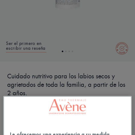
Ser el primero en
escribir una reseña
Cuidado nutritivo para los labios secos y
agrietados de toda la familia, a partir de los
2 años.
Una intensa sensación de bienestar.
Nutritivo, reparador, calmante.
Le ofrecemos una experiencia a su medida