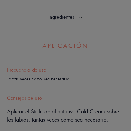
ingredientes
Ventaja
Nutre la piel, especialmente cuando se enfrenta a condiciones
climáticas extremas.
APLICACIÓN
Beneficios
• NUTRE los labios secos o agrietados.
• RESISTENTE AL AGUA para una mejor fijación.
Frecuencia de uso
• EFECTIVO en climas muy fríos.
Tantas veces como sea necesario
Consejos de uso
Aplicar el Stick labial nutritivo Cold Cream sobre
los labios, tantas veces como sea necesario.