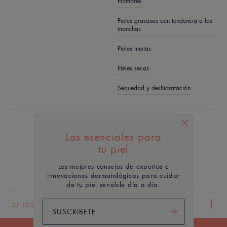
Hombres
Pieles grasosas con tendencia a las
manchas
Pieles mixtas
Pieles secas
Sequedad y deshidratación
QUIÉNES SOMOS
Los esenciales para
Contacto
Preguntas frecuentes
tu piel
Los mejores consejos de expertos e
innovaciones dermatológicas para cuidar
de tu piel sensible día a día.
SITIOS WEB DEL GRUPO PIERRE FABRE
SUSCRIBETE