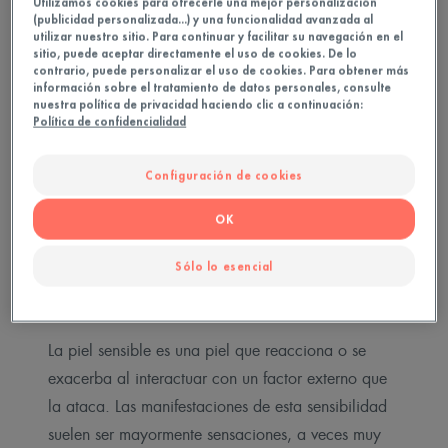
Utilizamos cookies para ofrecerle una mejor personalización
(publicidad personalizada...) y una funcionalidad avanzada al
cosmético. Sientes la piel tirante al salir de la
utilizar nuestro sitio. Para continuar y facilitar su navegación en el
ducha. ¿Esto suena familiar? Entonces tu piel es
sitio, puede aceptar directamente el uso de cookies. De lo
contrario, puede personalizar el uso de cookies. Para obtener más
ciertamente más reactiva que la de la persona
información sobre el tratamiento de datos personales, consulte
promedio: es lo que llamamos piel sensible.
nuestra política de privacidad haciendo clic a continuación:
Política de confidencialidad
Configuración de cookies
OK
Piel sensible: cómo
Sólo lo esencial
reconocerla
La piel sensible es una piel que reacciona o se
exacerba al interactuar con un factor externo que
la ataca. Las manifestaciones de esta sensibilidad
suelen ser mayormente sensaciones, a veces muy